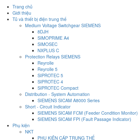
Trang chủ
Giới thiệu
Tủ và thiết bị điện trung thế
Medium Voltage Switchgear SIEMENS
8DJH
SIMOPRIME A4
SIMOSEC
NXPLUS C
Protection Relays SIEMENS
Reyrolle
Reyrolle 5
SIPROTEC 5
SIPROTEC 4
SIPROTEC Compact
Distribution - System Automation
SIEMENS SICAM A8000 Series
Short - Circuit Indicator
SIEMENS SICAM FCM (Feeder Condition Monitor)
SIEMENS SICAM FPI (Fault Passage Indicator)
Phụ kiện
NKT
PHỤ KIỆN CÁP TRUNG THẾ