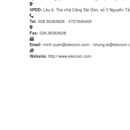
VPĐD:
Lầu 6, Tòa nhà Cảng Sài Gòn, số 3 Nguyễn Tấ
Tel:
028.36363628 - 0707646465
Fax:
028.36363628
Email:
minh.yuen@elecovn.com - nhung.le@elecovn
Website:
http://www.elecovn.com