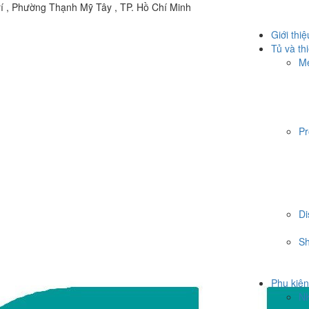
í , Phường Thạnh Mỹ Tây , TP. Hồ Chí Minh
Giới thiệ
Tủ và thi
Me
Pr
Di
Sh
Phụ kiện
N