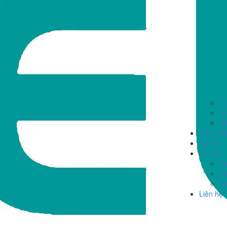
T
C
Si
Trạm bi
Dự án
Tin tức
Ti
Ti
Ti
Liên hệ