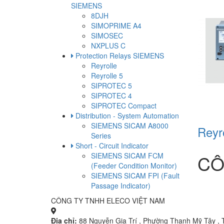
SIEMENS
8DJH
SIMOPRIME A4
SIMOSEC
NXPLUS C
Protection Relays SIEMENS
Reyrolle
Reyrolle 5
SIPROTEC 5
SIPROTEC 4
SIPROTEC Compact
Distribution - System Automation
SIEMENS SICAM A8000
Reyro
Series
Short - Circuit Indicator
SIEMENS SICAM FCM
CÔ
(Feeder Condition Monitor)
SIEMENS SICAM FPI (Fault
Passage Indicator)
CÔNG TY TNHH ELECO VIỆT NAM
Địa chỉ:
88 Nguyễn Gia Trí , Phường Thạnh Mỹ Tây , 