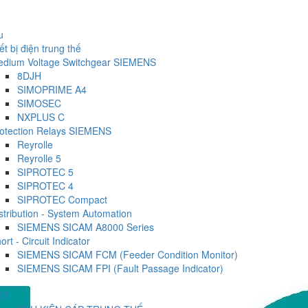
u
ết bị điện trung thế
dium Voltage Switchgear SIEMENS
8DJH
SIMOPRIME A4
SIMOSEC
NXPLUS C
otection Relays SIEMENS
Reyrolle
Reyrolle 5
SIPROTEC 5
SIPROTEC 4
SIPROTEC Compact
stribution - System Automation
SIEMENS SICAM A8000 Series
ort - Circuit Indicator
SIEMENS SICAM FCM (Feeder Condition Monitor)
SIEMENS SICAM FPI (Fault Passage Indicator)
KT