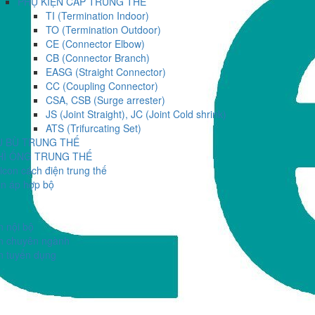
PHỤ KIỆN CÁP TRUNG THẾ
TI (Termination Indoor)
TO (Termination Outdoor)
CE (Connector Elbow)
CB (Connector Branch)
EASG (Straight Connector)
CC (Coupling Connector)
CSA, CSB (Surge arrester)
JS (Joint Straight), JC (Joint Cold shrink)
ATS (Trifurcating Set)
Ụ BÙ TRUNG THẾ
HÌ ỐNG TRUNG THẾ
licon cách điện trung thế
ến áp hợp bộ
n nội bộ
n chuyên ngành
n tuyển dụng