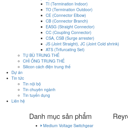
TI (Termination Indoor)
TO (Termination Outdoor)
CE (Connector Elbow)
CB (Connector Branch)
EASG (Straight Connector)
CC (Coupling Connector)
CSA, CSB (Surge arrester)
JS (Joint Straight), JC (Joint Cold shrink)
ATS (Trifurcating Set)
TỤ BÙ TRUNG THẾ
CHÌ ỐNG TRUNG THẾ
Silicon cách điện trung thế
Dự án
Tin tức
Tin nội bộ
Tin chuyên ngành
Tin tuyển dụng
Liên hệ
Danh mục sản phẩm
Reyro
Medium Voltage Switchgear