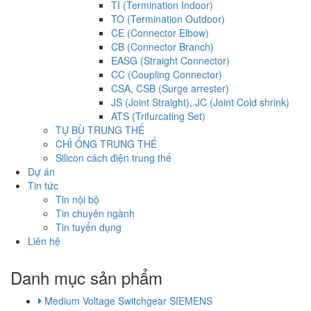
TI (Termination Indoor)
TO (Termination Outdoor)
CE (Connector Elbow)
CB (Connector Branch)
EASG (Straight Connector)
CC (Coupling Connector)
CSA, CSB (Surge arrester)
JS (Joint Straight), JC (Joint Cold shrink)
ATS (Trifurcating Set)
TỤ BÙ TRUNG THẾ
CHÌ ỐNG TRUNG THẾ
Silicon cách điện trung thế
Dự án
Tin tức
Tin nội bộ
Tin chuyên ngành
Tin tuyển dụng
Liên hệ
Danh mục sản phẩm
Medium Voltage Switchgear SIEMENS