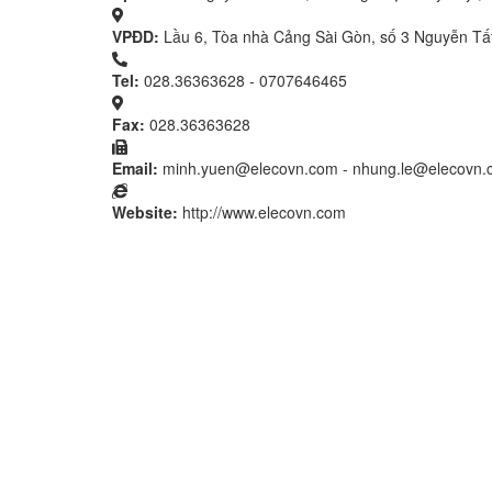
VPĐD:
Lầu 6, Tòa nhà Cảng Sài Gòn, số 3 Nguyễn Tấ
Tel:
028.36363628 - 0707646465
Fax:
028.36363628
Email:
minh.yuen@elecovn.com - nhung.le@elecovn
Website:
http://www.elecovn.com