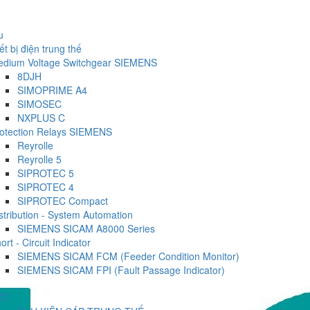
u
ết bị điện trung thế
dium Voltage Switchgear SIEMENS
8DJH
SIMOPRIME A4
SIMOSEC
NXPLUS C
otection Relays SIEMENS
Reyrolle
Reyrolle 5
SIPROTEC 5
SIPROTEC 4
SIPROTEC Compact
stribution - System Automation
SIEMENS SICAM A8000 Series
ort - Circuit Indicator
SIEMENS SICAM FCM (Feeder Condition Monitor)
SIEMENS SICAM FPI (Fault Passage Indicator)
KT