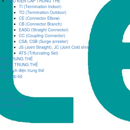
PHỤ KIỆN CÁP TRUNG THẾ
TI (Termination Indoor)
TO (Termination Outdoor)
CE (Connector Elbow)
CB (Connector Branch)
EASG (Straight Connector)
CC (Coupling Connector)
CSA, CSB (Surge arrester)
JS (Joint Straight), JC (Joint Cold shrink)
ATS (Trifurcating Set)
Ụ BÙ TRUNG THẾ
HÌ ỐNG TRUNG THẾ
licon cách điện trung thế
ến áp hợp bộ
n nội bộ
n chuyên ngành
n tuyển dụng