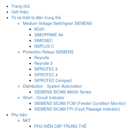
Trang chủ
Giới thiệu
Tủ và thiết bị điện trung thế
Medium Voltage Switchgear SIEMENS
8DJH
SIMOPRIME A4
SIMOSEC
NXPLUS C
Protection Relays SIEMENS
Reyrolle
Reyrolle 5
SIPROTEC 5
SIPROTEC 4
SIPROTEC Compact
Distribution - System Automation
SIEMENS SICAM A8000 Series
Short - Circuit Indicator
SIEMENS SICAM FCM (Feeder Condition Monitor)
SIEMENS SICAM FPI (Fault Passage Indicator)
Phụ kiện
NKT
PHỤ KIỆN CÁP TRUNG THẾ