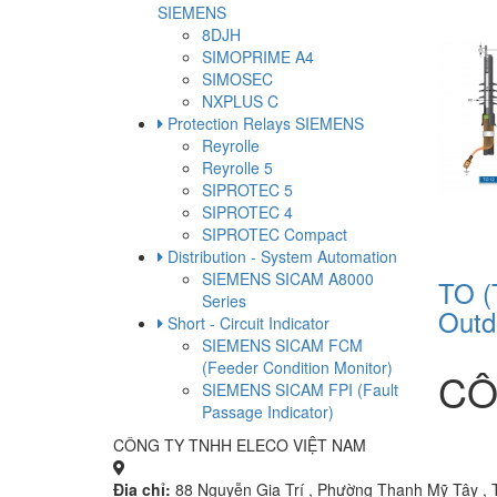
SIEMENS
8DJH
SIMOPRIME A4
SIMOSEC
NXPLUS C
Protection Relays SIEMENS
Reyrolle
Reyrolle 5
SIPROTEC 5
SIPROTEC 4
SIPROTEC Compact
Distribution - System Automation
SIEMENS SICAM A8000
TO (
Series
Outd
Short - Circuit Indicator
SIEMENS SICAM FCM
(Feeder Condition Monitor)
CÔ
SIEMENS SICAM FPI (Fault
Passage Indicator)
CÔNG TY TNHH ELECO VIỆT NAM
Địa chỉ:
88 Nguyễn Gia Trí , Phường Thạnh Mỹ Tây , 