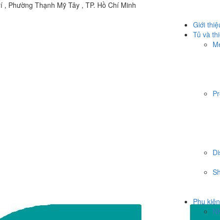
í , Phường Thạnh Mỹ Tây , TP. Hồ Chí Minh
Giới thiệ
Tủ và thi
Me
Pr
Di
Sh
Phụ kiện
N