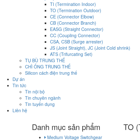
TI (Termination Indoor)
TO (Termination Outdoor)
CE (Connector Elbow)
CB (Connector Branch)
EASG (Straight Connector)
CC (Coupling Connector)
CSA, CSB (Surge arrester)
JS (Joint Straight), JC (Joint Cold shrink)
ATS (Trifurcating Set)
TỤ BÙ TRUNG THẾ
CHÌ ỐNG TRUNG THẾ
Silicon cách điện trung thế
Dự án
Tin tức
Tin nội bộ
Tin chuyên ngành
Tin tuyển dụng
Liên hệ
Danh mục sản phẩm
TO (
Medium Voltage Switchgear