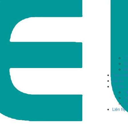
T
C
Si
Trạm bi
Dự án
Tin tức
Ti
Ti
Ti
Liên hệ